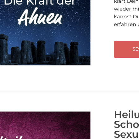
klärt Dei
wieder mi
kannst Du
erfahren 
SE
Heil
Scho
Sexu