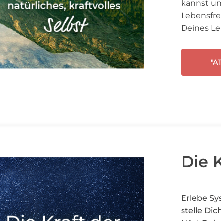
kannst un
Lebensfreu
Deines Le
"A
Die 
Erlebe Sy
stelle Dic