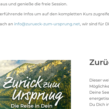
us und genieße die freie Session.
iterführende Infos um auf den kompletten Kurs zugreif
nfach an
info@zurueck-zum-ursprung.net
, wir sind für D
Zurü
Dieser wel
Möglichke
Deine See
energetis
Du Dich i