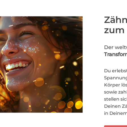
Zähn
zum
Der weltw
Transfor
Du erlebs
Spannung,
Körper lö
sowie zah
stellen si
Deinen Z
in Deinem