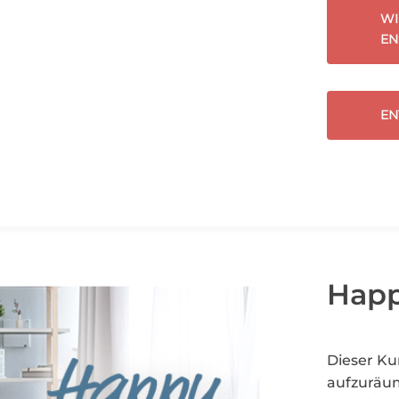
WI
EN
EN
Hap
Dieser Ku
aufzuräum