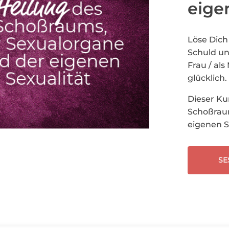
eige
Löse Dich
Schuld un
Frau / al
glücklich.
Dieser Kur
Schoßrau
eigenen S
SE